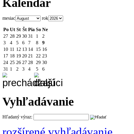
Kalendár
mesiac
rok
Po
Ut
St
Št
Pia
So
Ne
27
28
29
30
31
1
2
3
4
5
6
7
8
9
10
11
12
13
14
15
16
17
18
19
20
21
22
23
24
25
26
27
28
29
30
31
1
2
3
4
5
6
Vyhľadávanie
Hľadaný výraz:
rozšírené vyhľadávanie ...