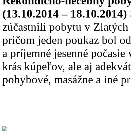
Rekondično-liečebný pobyt
(13.10.2014 – 18.10.2014)
zúčastnili pobytu v Zlatých
pričom jeden poukaz bol o
a príjemné jesenné počasie 
krás kúpeľov, ale aj adekvá
pohybové, masážne a iné pri