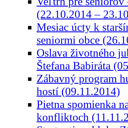
Veľtrh pre seniorov
(22.10.2014 – 23.1
Mesiac úcty k starší
seniormi obce (26.1
Oslava životného ju
Štefana Babiráta (0
Zábavný program hu
hostí (09.11.2014)
Pietna spomienka n
konfliktoch (11.11.