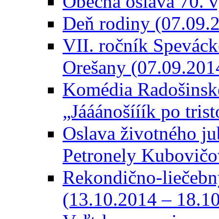
Obecná oslava 70. 
Deň rodiny (07.09.
VII. ročník Speváck
Orešany (07.09.201
Komédia Radošinské
„Jááánošííík po tris
Oslava životného ju
Petronely Kubovičo
Rekondično-liečebný
(13.10.2014 – 18.1