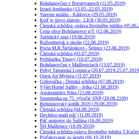
Bohdanovčan v Brestovanoch (11.05.2019)
Izrael-Jordánsko (13.05.-22.05.2019)
Varenie gulášu - Kátlovce (29.05.2019)
Keď je slovo zlatom - LKB (30.05.2019)
Členská schôdza -oslava životného jubilea (05.06
Cena obce Bohdanovce n/T (12.06.2019)
Turistický zraz (19.06.2019)
Ružomberok a okolie (22.06.2019)
Pocta M.R.Štefánikovi - Šelpice (23.06.2019)
Členská schôdza (03.07.2019)
Prehliadka Trnavy (10.07.2019)
Bohdanovčan v Malženiciach (13.07.2019)
Pobyt Tatranská Lomnica (20.07.2019-25.07.2019
Open Air Myjava (31.07.2019)
Grilovačka - členská schôdza (07.08.2019)
Výlet Horné Saliby - Jelka (21.08.2019)
Agokomplex Nitra (23.08.2019)
Spomienka na 75. výročie SNP (29.08.2109)
Bohdanovský kotlík 2019 (29.08.2019)
Členská schôdza (04.09.2019)
Dechtice-malá púť (11.09.2019)
Púť seniorov do Šaštína (16.09.2019)
ŠH Malženice (18.09.2019)
Členská schôdza-oslava životného jubilea T.Kuče
Poďakovanie za úrodu (06.10.2019)