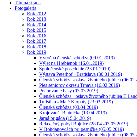
Titulná strana
Fotogaleria
Rok 2012
Rok 2013
Rok 2014
Rok 2015
Rok 2016
Rok 2017
Rok 2018
Rok 2019
Výročná členská schôdza (09.01.2019)
Výlet na Hrebienok (16.01.2019)
Spoločenské posedenie (23.01.2019)
Výstava Peterhof - Bratislava (30.01.2019)
Členská schôdza -oslava životného jubilea (06.02
Ples seniorov okresu Trnava (16.02.2019)
Pochovanie basy (03.03.2019)
Členská schôdza - oslava životného jubilea E.Lanč
Turistika - Malé Karpaty (23.03.2019)
Členská schôdza (03.04.2019)
Krojovaná_Blatnička (13.04.2019)
Jarná brigáda (15.04.2019)
Relaxačný pobyt Bojnice (28.04.-03.05.2019)
V Bohdanovcách pri pesničke (05.05.2019)
Členská schôdza -oslava životného jubilea (08.05