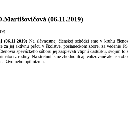
O.Martišovičová (06.11.2019)
19)
j (
06.11.2019)
Na slávnostnej členskej schôdzi sme v kruhu členov
u obce za jej aktívnu prácu v školstve, poslaneckom zbore, za vedeni
Členovia speváckeho súboru jej zaspievali vtipnú častušku, svojim f
mátori z rodiny. Na stretnutí sme zhodnotili aj realizované akcie a ob
ia a životného optimizmu.