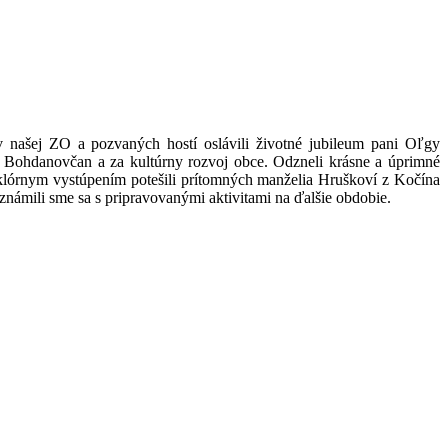
 našej ZO a pozvaných hostí oslávili životné jubileum pani Oľgy
e FS Bohdanovčan a za kultúrny rozvoj obce. Odzneli krásne a úprimné
olklórnym vystúpením potešili prítomných manželia Hruškoví z Kočína
oznámili sme sa s pripravovanými aktivitami na ďalšie obdobie.