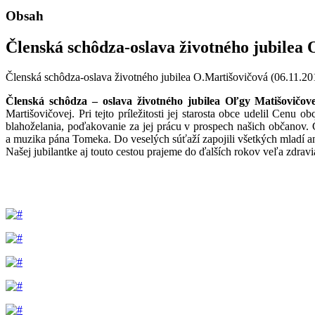
Obsah
Členská schôdza-oslava životného jubilea 
Členská schôdza-oslava životného jubilea O.Martišovičová (06.11.20
Členská schôdza – oslava životného jubilea Oľgy Matišovičove
Martišovičovej. Pri tejto príležitosti jej starosta obce udelil Cen
blahoželania, poďakovanie za jej prácu v prospech našich občanov. 
a muzika pána Tomeka. Do veselých súťaží zapojili všetkých mladí ani
Našej jubilantke aj touto cestou prajeme do ďalších rokov veľa zdrav