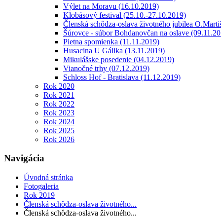
Výlet na Moravu (16.10.2019)
Klobásový festival (25.10.-27.10.2019)
Členská schôdza-oslava životného jubilea O.Marti
Šúrovce - súbor Bohdanovčan na oslave (09.11.20
Pietna spomienka (11.11.2019)
Husacina U Gálika (13.11.2019)
Mikulášske posedenie (04.12.2019)
Vianočné trhy (07.12.2019)
Schloss Hof - Bratislava (11.12.2019)
Rok 2020
Rok 2021
Rok 2022
Rok 2023
Rok 2024
Rok 2025
Rok 2026
Navigácia
Úvodná stránka
Fotogaleria
Rok 2019
Členská schôdza-oslava životného...
Členská schôdza-oslava životného...