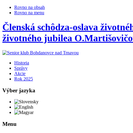
Rovno na obsah
Rovno na menu
Členská schôdza-oslava životnéh
životného jubilea O.Martišovičo
Historia
Správy
Akcie
Rok 2025
Výber jazyka
Slovensky
English
Magyar
Menu