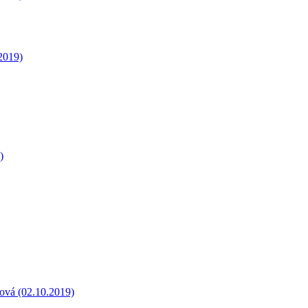
.2019)
)
rová (02.10.2019)