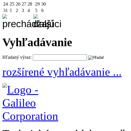
24
25
26
27
28
29
30
31
1
2
3
4
5
6
Vyhľadávanie
Hľadaný výraz:
rozšírené vyhľadávanie ...