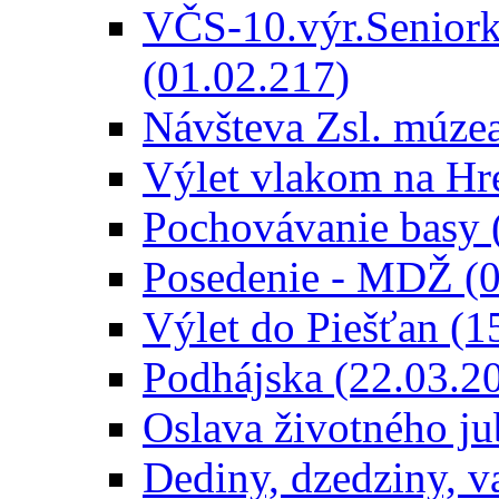
VČS-10.výr.Seniorkl
(01.02.217)
Návšteva Zsl. múze
Výlet vlakom na Hr
Pochovávanie basy 
Posedenie - MDŽ (
Výlet do Piešťan (1
Podhájska (22.03.2
Oslava životného ju
Dediny, dzedziny, v