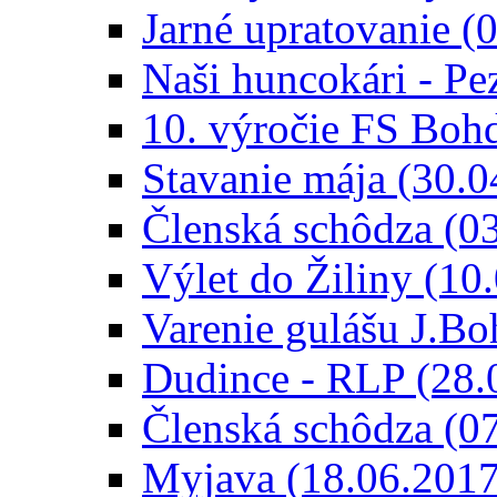
Jarné upratovanie (
Naši huncokári - Pe
10. výročie FS Boh
Stavanie mája (30.0
Členská schôdza (0
Výlet do Žiliny (10
Varenie gulášu J.Bo
Dudince - RLP (28.
Členská schôdza (0
Myjava (18.06.2017