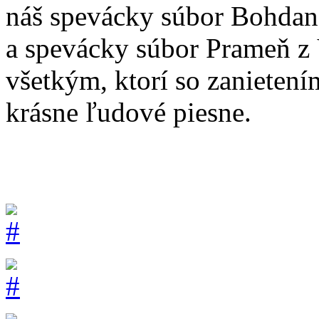
náš spevácky súbor Bohdan
a spevácky súbor Prameň z 
všetkým, ktorí so zanietení
krásne ľudové piesne.