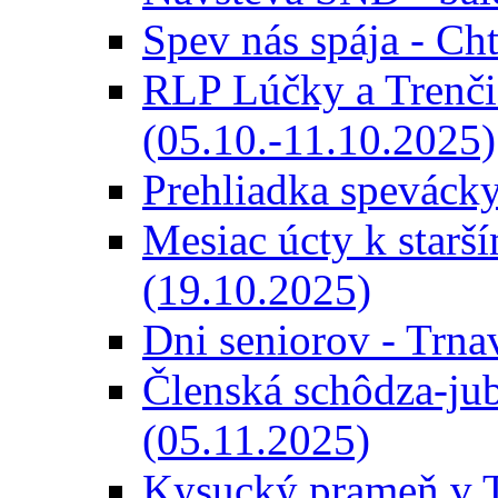
Spev nás spája - Ch
RLP Lúčky a Trenči
(05.10.-11.10.2025)
Prehliadka speváck
Mesiac úcty k starš
(19.10.2025)
Dni seniorov - Trna
Členská schôdza-ju
(05.11.2025)
Kysucký prameň v T