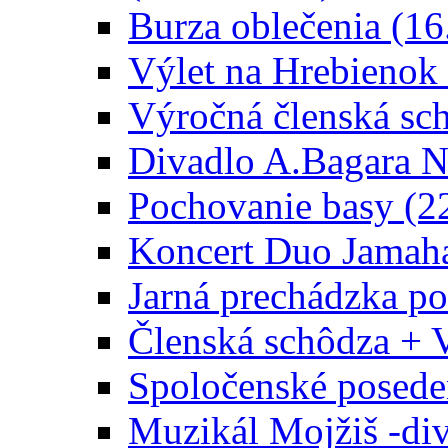
Burza oblečenia (16
Výlet na Hrebienok
Výročná členská sc
Divadlo A.Bagara Ni
Pochovanie basy (2
Koncert Duo Jamaha
Jarná prechádzka po
Členská schôdza + 
Spoločenské poseden
Muzikál Mojžiš -div