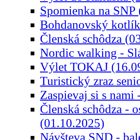
Spomienka na SNP 
Bohdanovský kotlík
Členská schôdza (0
Nordic walking - Sl
Výlet TOKAJ (16.09
Turistický zraz sen
Zaspievaj si s nami
Členská schôdza - os
(01.10.2025)
Návšteva SND - bal