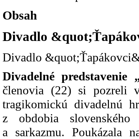
Obsah
Divadlo &quot;Ťapákov
Divadlo &quot;Ťapákovci&
Divadelné predstavenie 
členovia (22) si pozreli 
tragikomickú divadelnú h
z obdobia slovenského
a sarkazmu. Poukázala na