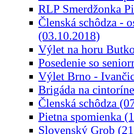
RLP Smerdžonka Pie
Členská schôdza - o
(03.10.2018)
Výlet na horu Butk
Posedenie so senior
Výlet Brno - Ivanči
Brigáda na cintorín
Členská schôdza (0
Pietna spomienka (
Slovenský Grob (21