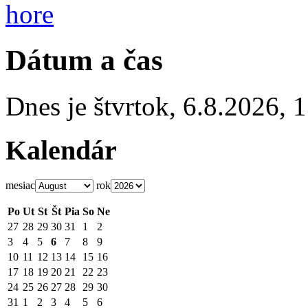
hore
Dátum a čas
Dnes je
štvrtok
,
6.8.2026
,
1
Kalendár
mesiac
rok
Po
Ut
St
Št
Pia
So
Ne
27
28
29
30
31
1
2
3
4
5
6
7
8
9
10
11
12
13
14
15
16
17
18
19
20
21
22
23
24
25
26
27
28
29
30
31
1
2
3
4
5
6