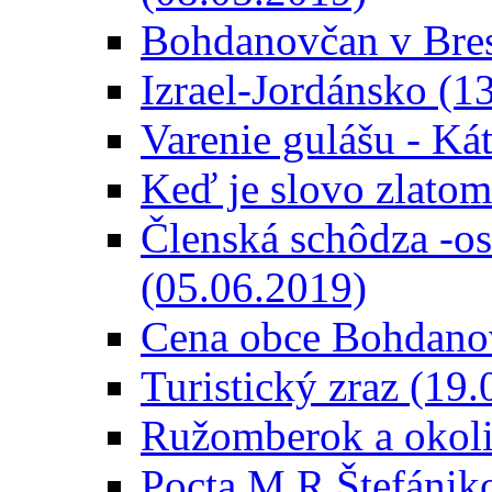
Bohdanovčan v Bres
Izrael-Jordánsko (1
Varenie gulášu - Ká
Keď je slovo zlato
Členská schôdza -os
(05.06.2019)
Cena obce Bohdanov
Turistický zraz (19
Ružomberok a okoli
Pocta M.R.Štefániko