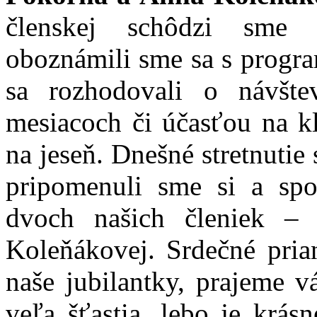
členskej schôdzi sme z
oboznámili sme sa s progra
sa rozhodovali o návšte
mesiacoch či účasťou na k
na jeseň. Dnešné stretnutie 
pripomenuli sme si a spol
dvoch našich členiek –
Koleňákovej. Srdečné prian
naše jubilantky, prajeme v
veľa šťastia, lebo je krás