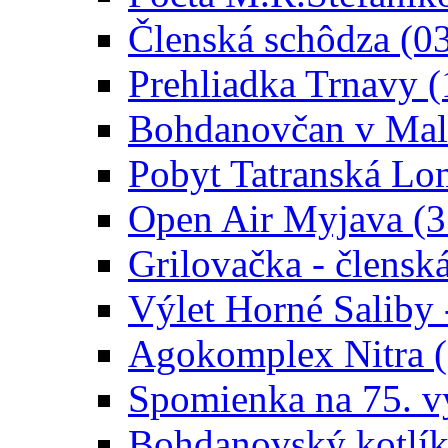
Členská schôdza (0
Prehliadka Trnavy 
Bohdanovčan v Malž
Pobyt Tatranská Lo
Open Air Myjava (3
Grilovačka - člensk
Výlet Horné Saliby 
Agokomplex Nitra (
Spomienka na 75. v
Bohdanovský kotlík