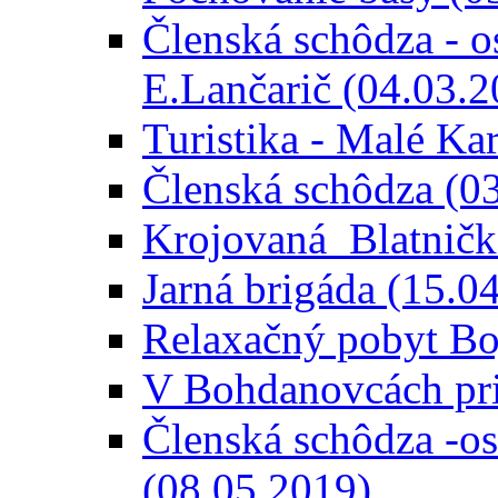
Členská schôdza - o
E.Lančarič (04.03.2
Turistika - Malé Ka
Členská schôdza (0
Krojovaná_Blatničk
Jarná brigáda (15.0
Relaxačný pobyt Bo
V Bohdanovcách pri
Členská schôdza -os
(08.05.2019)