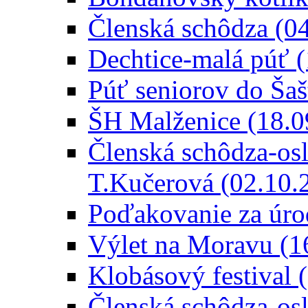
Členská schôdza (0
Dechtice-malá púť 
Púť seniorov do Šaš
ŠH Malženice (18.0
Členská schôdza-osl
T.Kučerová (02.10.
Poďakovanie za úro
Výlet na Moravu (1
Klobásový festival 
Členská schôdza-osl