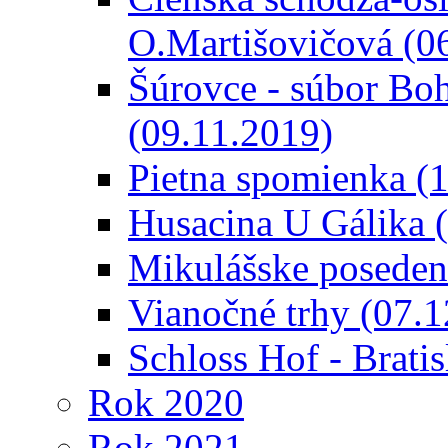
O.Martišovičová (0
Šúrovce - súbor Bo
(09.11.2019)
Pietna spomienka (
Husacina U Gálika 
Mikulášske poseden
Vianočné trhy (07.
Schloss Hof - Brati
Rok 2020
Rok 2021