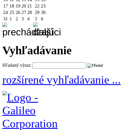
17
18
19
20
21
22
23
24
25
26
27
28
29
30
31
1
2
3
4
5
6
Vyhľadávanie
Hľadaný výraz:
rozšírené vyhľadávanie ...