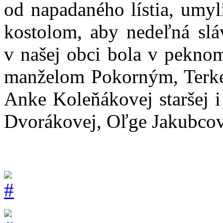
od napadaného lístia, umyli
kostolom, aby nedeľná slá
v našej obci bola v peknom
manželom Pokorným, Terk
Anke Koleňákovej staršej i
Dvorákovej, Oľge Jakubcov