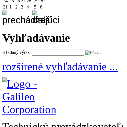
24
25
26
27
28
29
30
31
1
2
3
4
5
6
Vyhľadávanie
Hľadaný výraz:
rozšírené vyhľadávanie ...
Technický prevádzkovateľ: